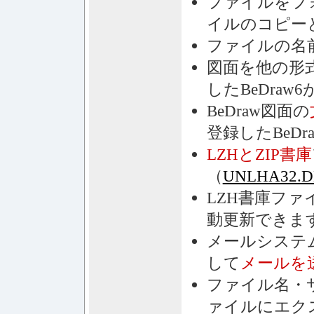
ファイルをフ
イルのコピー
ファイルの名
図面を他の形
したBeDraw
BeDraw図面の
登録したBeDr
LZHとZIP書庫
（
UNLHA32.DLL
LZH書庫フ
動更新できま
メールシステ
して
メールを
ファイル名・
ァイルにエク