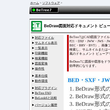
ホーム
>
ソフトウェア
>
BeDraw
図面対応ドキュメント ビュ
BeTree7はCAD図面ファイ
対応ファイル
P21・DXF・JWW・JWS・
サムネイル表示
BEC・BRV・BVT）、画像
一覧表示
検索し、サムネイルまたは
印刷機能
風のドキュメント ビューア
検索機能
BeDraw7に図面や図形を
図面変換
効率的になります。
操作性
基本仕様
BED・SXF・
動作環境
BeDraw形
対応プラグイン
BeTree FAQ
BeDraw形
BeLook6と比較
BeDraw
バージョン履歴