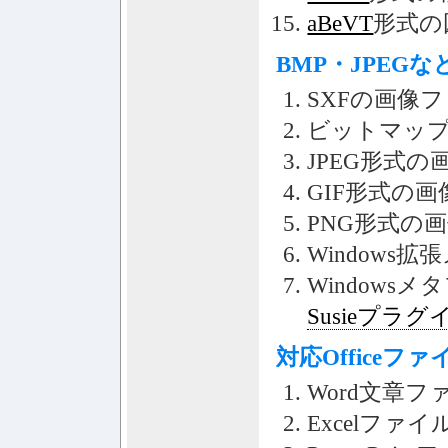
aBeVT
形式の
BMP・JPEG
SXFの画像フ
ビットマップ
JPEG形式の
GIF形式の画
PNG形式の
Windows
Windows
Susieプラグ
対応Officeフ
Word文章フ
Excelファイ