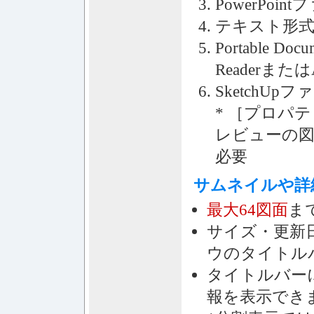
PowerPoin
テキスト形式
Portable D
Readerまたは
SketchUpフ
* ［プロパ
レビューの
必要
サムネイルや詳
最大64図面
ま
サイズ・更新
ウのタイトル
タイトルバー
報を表示でき