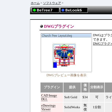
ホーム
>
ソフトウェア
>
DWGプラグイン
DWGはプラ
できます。
DWGプラグ
DWGプレビュー画像を表示
価
プラグイン
提供
分割表示
格
CAD Image
Soft Gold
$34
可
ライ
DLL
無
eDrawings
SolidWorks
1分割
Viewer
償