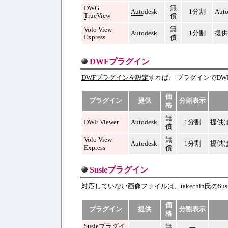
無
DWG
Autodesk
1分割
Au
TrueView
償
無
Volo View
Autodesk
1分割
提供
Express
償
DWFプラグイン
DWFプラグインを設定
すれば、 プラグインでD
価
プラグイン
提供
分割表示
格
無
DWF Viewer
Autodesk
1分割
提供
償
無
Volo View
Autodesk
1分割
提供
Express
償
Susieプラグイン
対応していない画像ファイルは、takechin氏の
S
価
プラグイン
提供
分割表示
格
Susieプラグイ
無