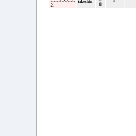
takechin
可
ン
償