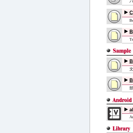
C
B
B
T
B
B
a
A