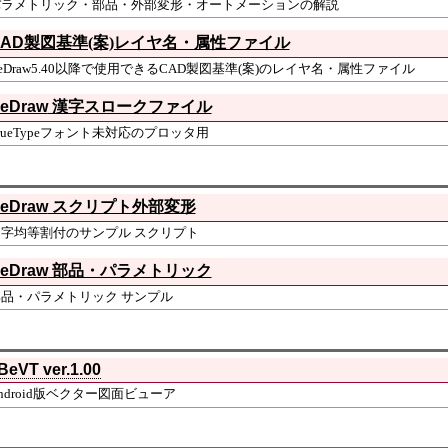
パラメトリック・部品・外部変形・オートメーションの解説
AD
製図基準(案)レイヤ名・属性ファイル
eDraw5.40以降で使用できるCAD製図基準(案)のレイヤ名・属性ファイル
eDraw
漢字スロークファイル
rueTypeフォント未対応のプロッタ用
eDraw
スクリプト外部変形
文字均等割付のサンプル スクリプト
eDraw
部品・パラメトリック
部品・パラメトリック サンプル
BeVT ver.1.00
ndroid版ベクター図面ビューア