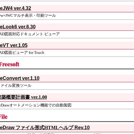
eJW4 ver.4.32
ww+JWCマルチ表示・印刷ツール
eLook6 ver.6.30
AD図面対応ドキュメント ビューア
eVT ver.1.05
AD図面ビューア for Touch
eConvert ver.1.10
ファイル変換ツール
築概要計画書 ver.1.00
eDrawオートメーション機能での自動製図
eDraw
ファイル形式HTMLヘルプ
Rev.10