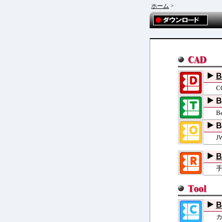
ホーム
>
B
C
B
B
B
J
B
B