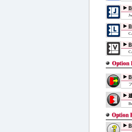
B
J
B
C
B
C
B
建
B
B