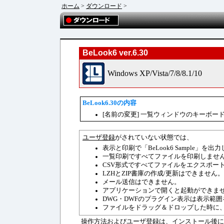
ホーム
>
ダウンロード
>
BeLook6 ver.6.30
Windows XP/Vista/7/8/8.1/10
BeLook6.30の内容
[名前の変更] 一覧ウィンドウのキーボー
ユーザ登録
がされていない状態では、
表示と印刷で「BeLook6 Sample」を出
一覧印刷ですべてファイルを印刷しませ
CSV形式ですべてファイルをエクスポー
LZHとZIP書庫の作成/更新はできません。
メール送信はできません。
アプリケーションで開くと起動ができま
DWG・DWFのプラグイン表示は表示範
ファイルをドラッグ＆ドロップした時に
操作方法およびユーザ登録は、インストール後にヘルプ