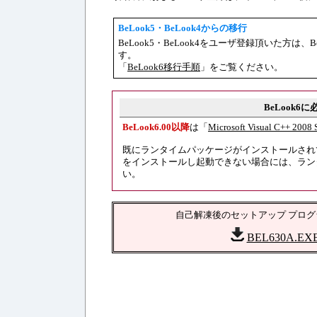
BeLook5・BeLook4からの移行
BeLook5・BeLook4をユーザ登録頂いた方は、B
す。
「
BeLook6移行手順
」をご覧ください。
BeLook
BeLook6.00以降
は「
Microsoft Visual C++
既にランタイムパッケージがインストールされて
をインストールし起動できない場合には、ラン
い。
自己解凍後のセットアップ プロ
BEL630A.EX