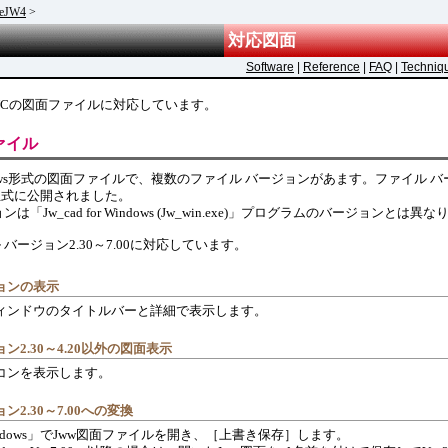
eJW4
>
対応図面
Software
|
Reference
|
FAQ
|
Techniq
とJWCの図面ファイルに対応しています。
ァイル
 Windows形式の図面ファイルで、複数のファイル バージョンがあます。ファイル バ
正式に公開されました。
は「Jw_cad for Windows (Jw_win.exe)」プログラムのバージョンとは異
 バージョン2.30～7.00に対応しています。
ョンの表示
面ウィンドウのタイトルバーと詳細で表示します。
2.30～4.20以外の図面表示
コンを表示します。
2.30～7.00への変換
or Windows」でJww図面ファイルを開き、［上書き保存］します。