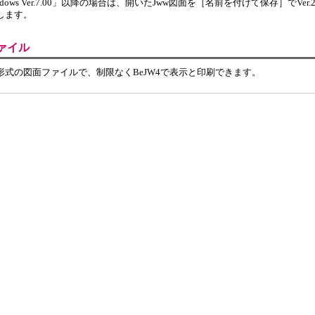
r Windows Ver.7.00」以降の場合は、開いたJww図面を［名前を付けて保存］でVer.2
します。
ァイル
r DOS形式の図面ファイルで、制限なくBeJW4で表示と印刷できます。