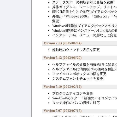
ステータスバーの初期表示と更新を変更
操作ガイダンス、ツールチップ、リストヘ
[開く][名前を付けて保存]ダイアログボ
外観が「Windows 2000」「Office 
変更
Windows8以降はダイアログボックス
Windows8以降にインストールした場合の初期
インストール時、メニューの影なしに変更
Version 7.13 (2015/06/04)
起動時のウィンドウ表示を変更
Version 7.12 (2013/06/20)
ヘルプファイルの価格を消費税8%に変更 (2014
ヘルプファイルに消費税8%の価格を併記 (2014
ファイルコンボボックスの幅を変更
システムフォントチェックを変更
Version 7.10 (2013/02/12)
プログラムアイコンを変更
Windows8のスタート画面のアイコンサイ
タッチ操作のパンの慣性に対応
Version 7.07 (2012/07/17)