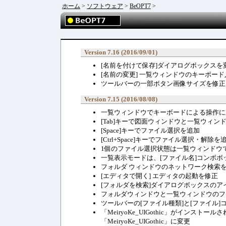
ホーム
>
ソフトウェア
>
BeOPT7
>
Version 7.16 (2016/09/01)
[名前を付けて保存]ダイアログボックスを
[名前の変更] 一覧ウィンドウのキーボー
ツールバーの一部ボタン画像サイズを修正
Version 7.15 (2016/08/08)
一覧ウィンドウでキーボードによる操作に
[Tab]キーで図面ウィンドウと一覧ウィ
[Space]キーでファイル選択を追加
[Ctrl+Space]キーでファイル選択・解除を
1個のファイル選択状態は一覧ウィンドウ
一覧表示モードは、[ファイル名]コンボボ
フォルダ ウィンドウのネットワーク検索
[エディタで開く] エディタの起動を修正
[フォルダを検索]ダイアログボックスのア
フォルダウィンドウと一覧ウィンドウのフォ
ツールバーの[ファイル種類]と[ファイル
「MeiryoKe_UIGothic」がイン
「MeiryoKe_UIGothic」に変更