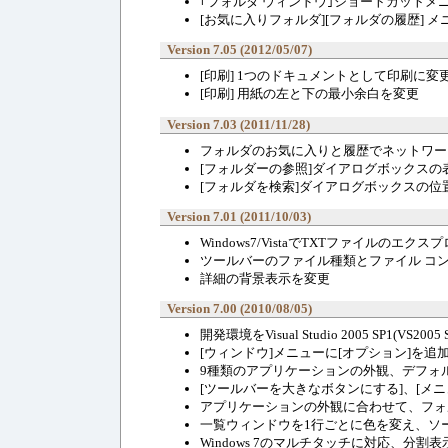
｢フォルダ ウィンドウ｣ショートカットメ
[お気に入りフォルダ][フォルダの履歴]
Version 7.05 (2012/05/07)
[印刷] 1つのドキュメントとして印刷に変
[印刷] 用紙の左と下の最小余白を変更
Version 7.03 (2011/11/28)
フォルダのお気に入りと履歴でネットワー
[フォルダーの参照]ダイアログボックス
[フォルダを検索]ダイアログボックスの
Version 7.01 (2011/10/03)
Windows7/VistaでTXTファイルの
ツールバーのファイル種類とファイル コ
詳細の背景表示を変更
Version 7.00 (2010/08/05)
開発環境をVisual Studio 2005 SP1(VS200
[ウィンドウ]メニューに[オプション]を追
9種類のアプリケーションの外観、デフォルトは「Of
[ツールバーを大きなボタンにする]、[メ
アプリケーションの外観に合わせて、フォ
一覧ウィンドウを1行ごとに色を変え、ソ
Windows 7のマルチタッチに対応、分