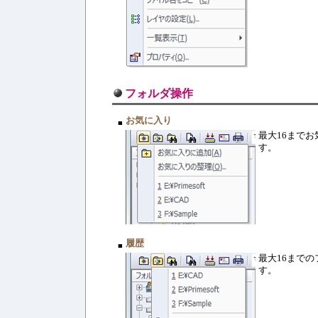
フォルダ操作
お気に入り
■
最大16まで
す。
履歴
■
最大16まで
す。