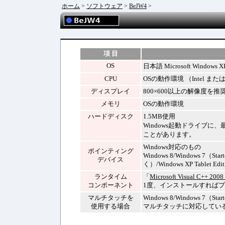
ホーム
>
ソフトウェア
>
BeJW4
>
項 目
OS
日本語 Microsoft Windows XP/
CPU
OSの動作環境 （Intel
ディスプレイ
800×600以上の解像度を推
メモリ
OSの動作環境
ハードディスク
1.5MB使用
Windows起動ドライブに
ことがあります。
Windows対応のもの
ポインティング
Windows 8/Windows 7（Sta
デバイス
く）/Windows XP Table
ランタイム
「
Microsoft Visual C+
コンポーネント
1度、インストールすれば
マルチタッチを
Windows 8/Windows 7（Sta
使用する場合
マルチタッチに対応してい