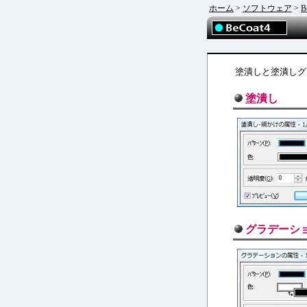
ホーム
>
ソフトウェア
>
B
塗潰しと塗潰しグ
塗潰し
グラデーシ