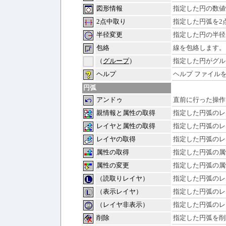
図形情報
指定した円の数値
2点中取り
指定した円弧を2
半径変更
指定した円の半径
包絡
線を包絡します。
（
グループ
）
指定した円がグル
ヘルプ
ヘルプ ファイル
円弧
アンドゥ
直前に行った操作
親情報と属性の取得
指定した円弧のレ
レイヤと属性の取得
指定した円弧のレ
レイヤの取得
指定した円弧のレ
属性の取得
指定した円弧の属
属性の変更
指定した円弧の属
（読取りレイヤ）
指定した円弧のレ
（表示レイヤ）
指定した円弧のレ
（レイヤ非表示）
指定した円弧のレ
削除
指定した円弧を削