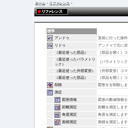
ホーム
>
リファレンス
>
標準
アンドゥ
直前に行った操作
リドゥ
アンドゥで元に戻
（最近使った部品）
［部品を開く］コ
（最近使ったパラメトリ
［パラメトリック
ック）
（最近使った外部変形）
［外部変形］コマ
（最近使った部品）
［部品を開く］コ
削除
図形をを削除しま
測定
図形情報
図形の数値情報を
距離測定
距離を測定します
角度測定
角度を測定します
面積測定
面積を測定します