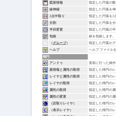
図形情報
指定した円弧の数
線伸縮
指定した円弧を伸
2点中取り
指定した円弧を2
分割
指定した円弧を分
半径変更
指定した円弧の半
包絡
線を包絡します。
（
グループ
）
指定した円弧がグ
ヘルプ
ヘルプ ファイル
楕円
アンドゥ
直前に行った操作
親情報と属性の取得
指定した楕円のレ
レイヤと属性の取得
指定した楕円のレ
レイヤの取得
指定した楕円のレ
属性の取得
指定した楕円の属
属性の変更
指定した楕円の属
（読取りレイヤ）
指定した楕円のレ
（表示レイヤ）
指定した楕円のレ