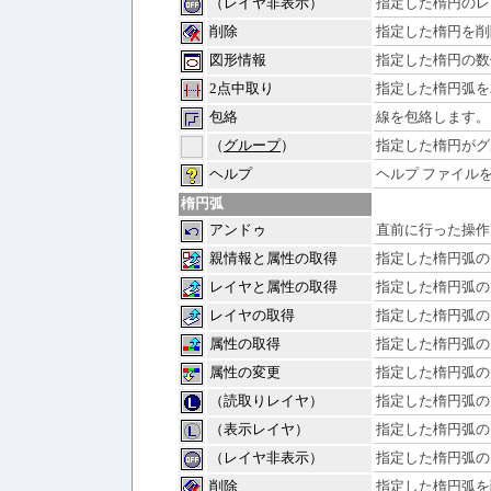
（レイヤ非表示）
指定した楕円のレ
削除
指定した楕円を削
図形情報
指定した楕円の数
2点中取り
指定した楕円弧を
包絡
線を包絡します。
（
グループ
）
指定した楕円がグ
ヘルプ
ヘルプ ファイル
楕円弧
アンドゥ
直前に行った操作
親情報と属性の取得
指定した楕円弧の
レイヤと属性の取得
指定した楕円弧の
レイヤの取得
指定した楕円弧の
属性の取得
指定した楕円弧の
属性の変更
指定した楕円弧の
（読取りレイヤ）
指定した楕円弧の
（表示レイヤ）
指定した楕円弧の
（レイヤ非表示）
指定した楕円弧の
削除
指定した楕円弧を