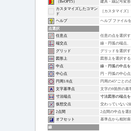
（BeOPT5）
建具・線記号変形
カスタマイズしたコマン
［カスタマイズ］
ド
ヘルプ
ヘルプ ファイル
点選択
任意点
任意の点を選択す
端交点
線・円弧の端点、
グリッド
グリッドを選択す
図形上
図形上を選択する
中点
線・円弧の中点を
中心点
円・円弧の中心点
円周1/8点
円周の45°ごと
文字基準点
文字の9箇所の基
寸法端点
寸法図形の端点を
仮想交点
交わっていない2
2点間
2点間の中点を選
オフセット
基準点から相対座
線