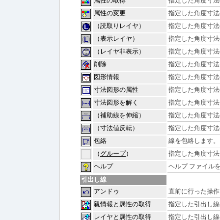
属性の取得
指定した角度寸法
属性の変更
指定した角度寸法
（読取りレイヤ）
指定した角度寸法
（表示レイヤ）
指定した角度寸法
（レイヤ非表示）
指定した角度寸法
削除
指定した角度寸法
図形情報
指定した角度寸法
寸法図形の属性
指定した角度寸法
寸法図形を解く
指定した角度寸法
（補助線を伸縮）
指定した角度寸法
（寸法値反転）
指定した角度寸法
包絡
線を包絡します。
（
グループ
）
指定した角度寸法
ヘルプ
ヘルプ ファイル
引出し線
アンドゥ
直前に行った操作
親情報と属性の取得
指定した引出し線
レイヤと属性の取得
指定した引出し線