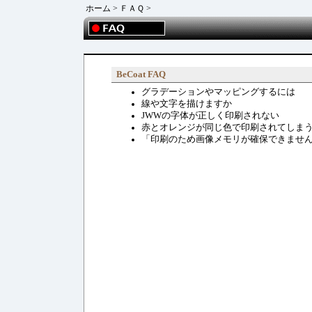
ホーム
>
ＦＡＱ
>
BeCoat FAQ
グラデーションやマッピングするには
線や文字を描けますか
JWWの字体が正しく印刷されない
赤とオレンジが同じ色で印刷されてしま
「印刷のため画像メモリが確保できませ