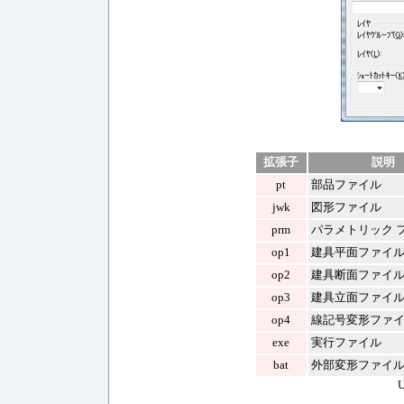
拡張子
説明
pt
部品ファイル
jwk
図形ファイル
prm
パラメトリック 
op1
建具平面ファイ
op2
建具断面ファイ
op3
建具立面ファイ
op4
線記号変形ファ
exe
実行ファイル
bat
外部変形ファイ
U